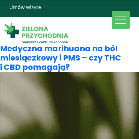
Umów wizytę
Medyczna marihuana na ból
miesiączkowy i PMS – czy THC
i CBD pomagają?