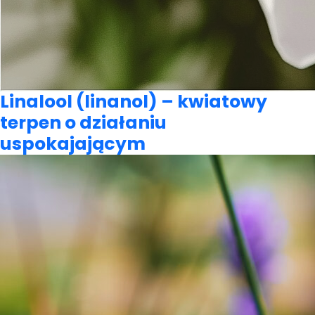
Linalool (linanol) – kwiatowy
terpen o działaniu
uspokajającym