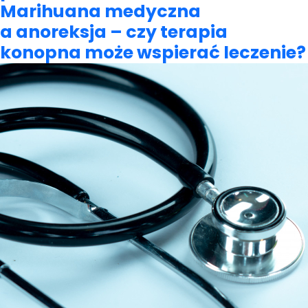
Marihuana medyczna
a anoreksja – czy terapia
konopna może wspierać leczenie?