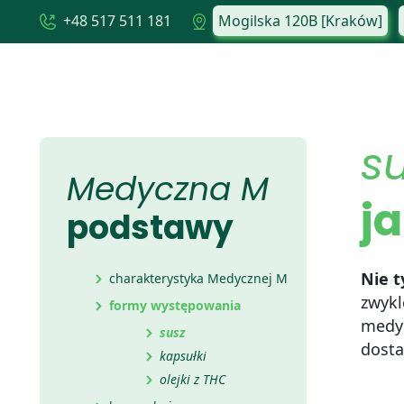
+48 517 511 181
Mogilska 120B [Kraków]
s
Medyczna M
ja
podstawy
Nie t
charakterystyka Medycznej M
zwyk
formy występowania
medy
susz
dosta
kapsułki
olejki z THC