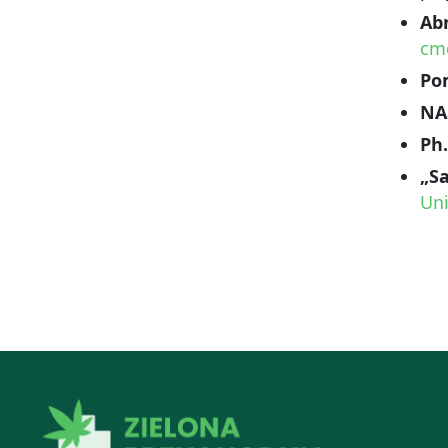
Ab
cmc
Po
NA
Ph.
„Sa
Uni