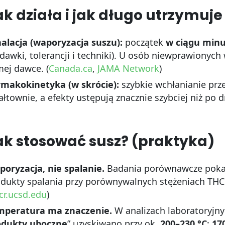
ak działa i jak długo utrzymuje 
alacja (waporyzacja suszu):
początek
w ciągu min
dawki, tolerancji i techniki). U osób niewprawionyc
ej dawce. (
Canada.ca
,
JAMA Network
)
rmakokinetyka (w skrócie):
szybkie wchłanianie prze
łtownie, a efekty ustępują znacznie szybciej niż po d
ak stosować susz? (praktyka)
oryzacja, nie spalanie.
Badania porównawcze pok
dukty spalania przy porównywalnych stężeniach TH
r.ucsd.edu
)
mperatura ma znaczenie.
W analizach laboratoryjny
odukty uboczne
” uzyskiwano przy ok.
200–230 °C
;
17