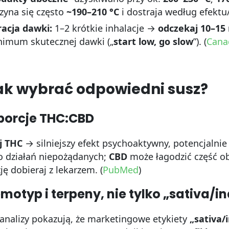
zyna się często
~190–210 °C
i dostraja według efektu/t
racja dawki:
1–2 krótkie inhalacje →
odczekaj 10–15
imum skutecznej dawki („
start low, go slow
”). (
Cana
ak wybrać odpowiedni susz?
porcje THC:CBD
j THC
→ silniejszy efekt psychoaktywny, potencjalnie 
o działań niepożądanych;
CBD
może łagodzić część ob
ję dobieraj z lekarzem. (
PubMed
)
motyp i terpeny, nie tylko „sativa/in
analizy pokazują, że marketingowe etykiety
„sativa/