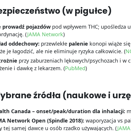
ezpieczeństwo (w pigułce)
e prowadź pojazdów
pod wpływem THC; upośledza uwa
rdynację. (
JAMA Network
)
ład oddechowy:
przewlekłe
palenie
konopi wiąże się
e je łagodzić, ale nie eliminuje ryzyka całkowicie. (
N
trożnie
przy zaburzeniach lękowych/psychozach i w 
żenie i dawkę z lekarzem. (
PubMed
)
ybrane źródła (naukowe i urz
lth Canada – onset/peak/duration dla inhalacji:
mi
MA Network Open (Spindle 2018):
waporyzacja vs pal
y tej samej dawce u osób rzadko używających. (
JAMA