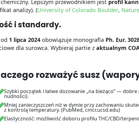
 chemiczny. Lepszym przewodnikiem jest
profil kan
fikat analizy). (
University of Colorado Boulder
,
Natur
ość i standardy.
 od
1 lipca 2024
obowiązuje monografia
Ph. Eur. 302
ciowe dla surowca. Wybieraj partie z
aktualnym CO
laczego rozważyć susz (wapor
Szybki początek i łatwe dozowanie „na bieżąco” — dobr
nudności).
Mniej zanieczyszczeń niż w dymie przy zachowaniu sku
z kontrolą temperatury. (PubMed, cmcr.ucsd.edu)
Elastyczność: możliwość doboru profilu THC/CBD/terpenó