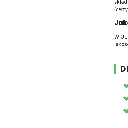
skład
(certy
Jak
W UE
jakoś
D