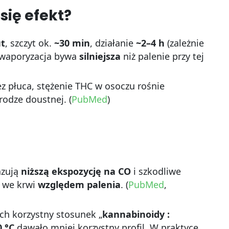
się efekt?
ut
, szczyt ok.
~30 min
, działanie
~2–4 h
(zależnie
h waporyzacja bywa
silniejsza
niż palenie przy tej
z płuca, stężenie THC w osoczu rośnie
rodze doustnej. (
PubMed
)
azują
niższą ekspozycję na CO
i szkodliwe
C we krwi
względem palenia
. (
PubMed
,
ch korzystny stosunek „
kannabinoidy :
0 °C
dawało mniej korzystny profil. W praktyce