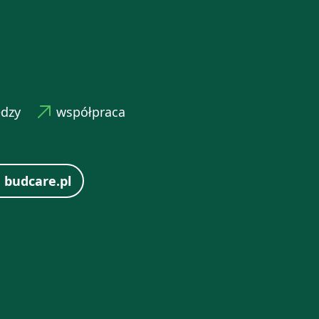
edzy
współpraca
 budcare.pl