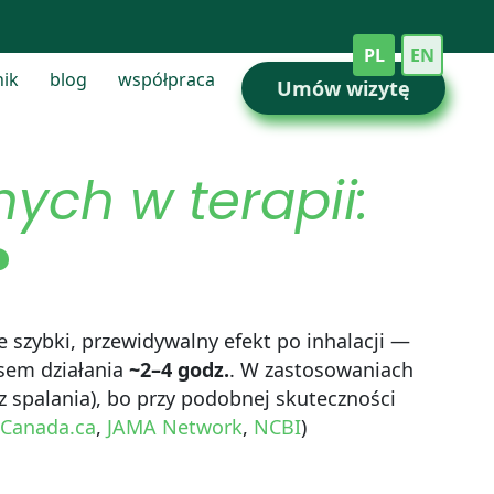
PL
EN
nik
blog
współpraca
Umów wizytę
ych w terapii:
?
e szybki, przewidywalny efekt po inhalacji —
sem działania
~2–4 godz.
. W zastosowaniach
 spalania), bo przy podobnej skuteczności
Canada.ca
,
JAMA Network
,
NCBI
)