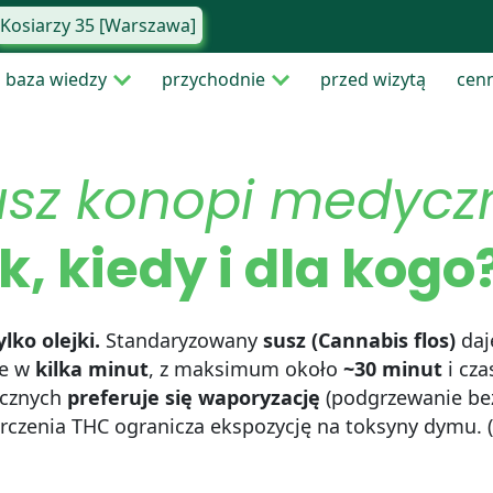
Kosiarzy 35 [Warszawa]
baza wiedzy
przychodnie
przed wizytą
cen
usz konopi medyczn
k, kiedy i dla kogo
ylko olejki.
Standaryzowany
susz (Cannabis flos)
daj
le w
kilka minut
, z maksimum około
~30 minut
i cza
cznych
preferuje się waporyzację
(podgrzewanie bez
rczenia THC ogranicza ekspozycję na toksyny dymu. (