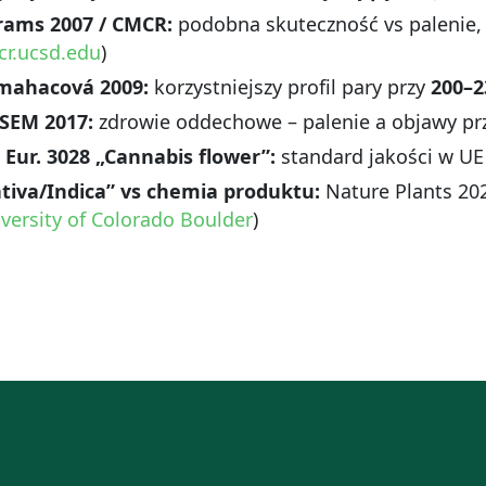
rams 2007 / CMCR:
podobna skuteczność vs palenie
r.ucsd.edu
)
mahacová 2009:
korzystniejszy profil pary przy
200–2
SEM 2017:
zdrowie oddechowe – palenie a objawy prze
 Eur. 3028 „Cannabis flower”:
standard jakości w UE 
tiva/Indica” vs chemia produktu:
Nature Plants 202
versity of Colorado Boulder
)