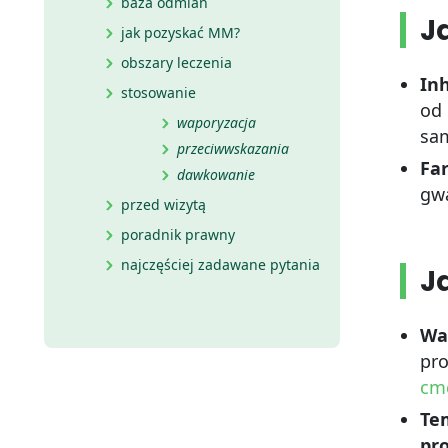
baza odmian
J
jak pozyskać MM?
obszary leczenia
Inh
stosowanie
od 
waporyzacja
sam
przeciwwskazania
Fa
dawkowanie
gwa
przed wizytą
poradnik prawny
najczęściej zadawane pytania
J
Wap
pro
cmc
Te
pr