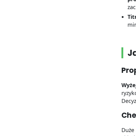
zac
Tit
min
J
Pro
Wyże
ryzyk
Decyz
Che
Duże 