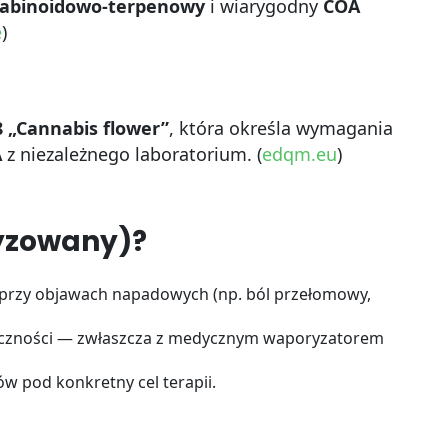
nabinoidowo-terpenowy
i wiarygodny
COA
e
)
8 „Cannabis flower”
, która określa wymagania
A
z niezależnego laboratorium. (
edqm.eu
)
yzowany)?
e przy objawach napadowych (np. ból przełomowy,
teczności — zwłaszcza z medycznym waporyzatorem
w pod konkretny cel terapii.