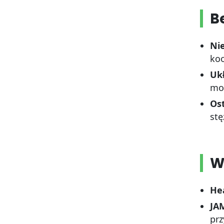
B
Ni
koo
Uk
moż
Os
stę
W
Hea
JA
prz