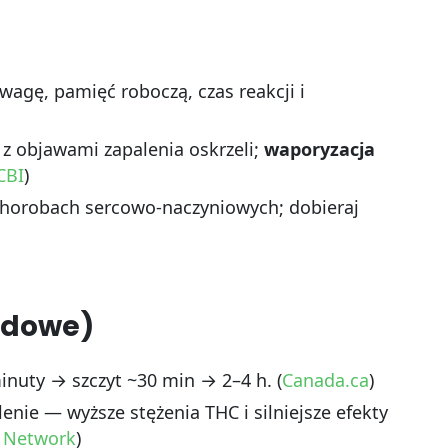
gę, pamięć roboczą, czas reakcji i
 z objawami zapalenia oskrzeli;
waporyzacja
CBI
)
chorobach sercowo-naczyniowych; dobieraj
ędowe)
nuty → szczyt ~30 min → 2–4 h. (
Canada.ca
)
enie — wyższe stężenia THC i silniejsze efekty
 Network
)