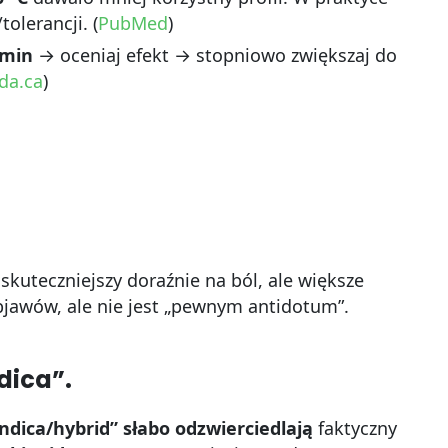
olerancji. (
PubMed
)
 min
→ oceniaj efekt → stopniowo zwiększaj do
da.ca
)
skuteczniejszy doraźnie na ból, ale większe
jawów, ale nie jest „pewnym antidotum”.
dica”.
indica/hybrid” słabo odzwierciedlają
faktyczny