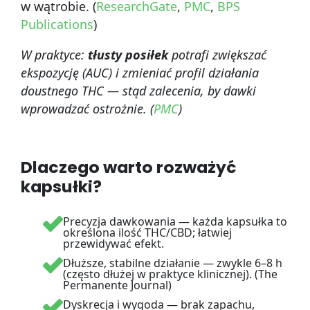
w wątrobie. (
ResearchGate
,
PMC
,
BPS
Publications
)
W praktyce:
tłusty posiłek
potrafi zwiększać
ekspozycję (AUC) i zmieniać profil działania
doustnego THC — stąd zalecenia, by dawki
wprowadzać ostrożnie. (
PMC
)
Dlaczego warto rozważyć
kapsułki?
Precyzja dawkowania — każda kapsułka to
określona ilość THC/CBD; łatwiej
przewidywać efekt.
Dłuższe, stabilne działanie — zwykle 6–8 h
(często dłużej w praktyce klinicznej). (The
Permanente Journal)
Dyskrecja i wygoda — brak zapachu,