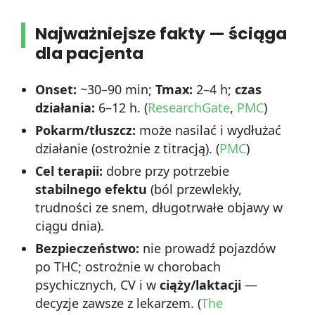
Najważniejsze fakty — ściąga
dla pacjenta
Onset:
~30–90 min;
Tmax:
2–4 h;
czas
działania:
6–12 h. (
ResearchGate
,
PMC
)
Pokarm/tłuszcz:
może nasilać i wydłużać
działanie (ostrożnie z titracją). (
PMC
)
Cel terapii:
dobre przy potrzebie
stabilnego efektu
(ból przewlekły,
trudności ze snem, długotrwałe objawy w
ciągu dnia).
Bezpieczeństwo:
nie prowadź pojazdów
po THC; ostrożnie w chorobach
psychicznych, CV i w
ciąży/laktacji
—
decyzje zawsze z lekarzem. (
The