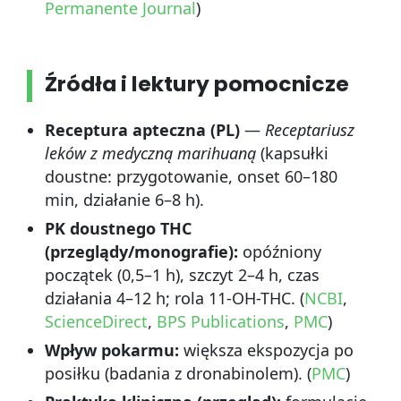
Permanente Journal
)
Źródła i lektury pomocnicze
Receptura apteczna (PL)
—
Receptariusz
leków z medyczną marihuaną
(kapsułki
doustne: przygotowanie, onset 60–180
min, działanie 6–8 h).
PK doustnego THC
(przeglądy/monografie):
opóźniony
początek (0,5–1 h), szczyt 2–4 h, czas
działania 4–12 h; rola 11-OH-THC. (
NCBI
,
ScienceDirect
,
BPS Publications
,
PMC
)
Wpływ pokarmu:
większa ekspozycja po
posiłku (badania z dronabinolem). (
PMC
)