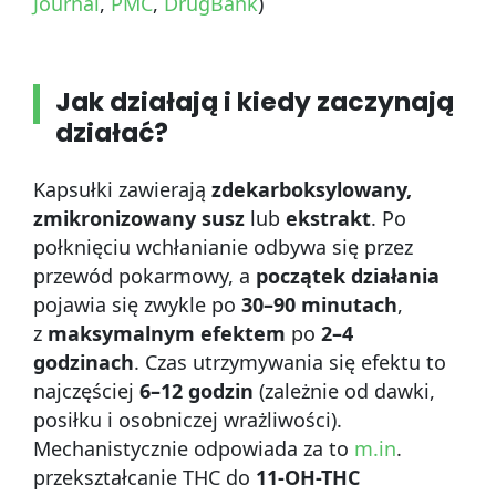
Journal
,
PMC
,
DrugBank
)
Jak działają i kiedy zaczynają
działać?
Kapsułki zawierają
zdekarboksylowany,
zmikronizowany susz
lub
ekstrakt
. Po
połknięciu wchłanianie odbywa się przez
przewód pokarmowy, a
początek działania
pojawia się zwykle po
30–90 minutach
,
z
maksymalnym efektem
po
2–4
godzinach
. Czas utrzymywania się efektu to
najczęściej
6–12 godzin
(zależnie od dawki,
posiłku i osobniczej wrażliwości).
Mechanistycznie odpowiada za to
m.in
.
przekształcanie THC do
11-OH-THC