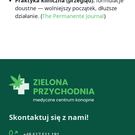
Praktyka kliniczna (przegląd):
formulacje
doustne — wolniejszy początek, dłuższe
działanie. (
The Permanente Journal
)
Skontaktuj się z nami!
+48 517 511 181