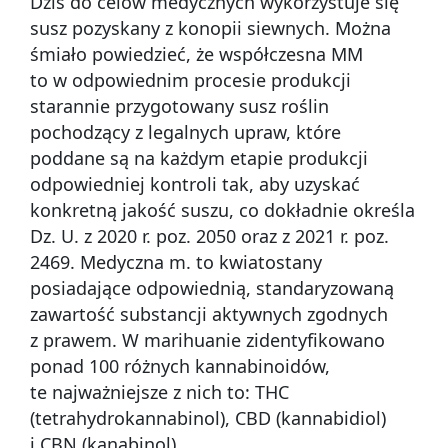
Dziś do celów medycznych wykorzystuje się
susz pozyskany z konopii siewnych. Można
śmiało powiedzieć, że współczesna MM
to w odpowiednim procesie produkcji
starannie przygotowany susz roślin
pochodzący z legalnych upraw, które
poddane są na każdym etapie produkcji
odpowiedniej kontroli tak, aby uzyskać
konkretną jakość suszu, co dokładnie określa
Dz. U. z 2020 r. poz. 2050 oraz z 2021 r. poz.
2469. Medyczna m. to kwiatostany
posiadające odpowiednią, standaryzowaną
zawartość substancji aktywnych zgodnych
z prawem. W marihuanie zidentyfikowano
ponad 100 różnych kannabinoidów,
te najważniejsze z nich to: THC
(tetrahydrokannabinol), CBD (kannabidiol)
i CBN (kanabinol).