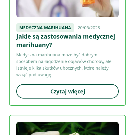
MEDYCZNA MARIHUANA
20/05/2023
Jakie są zastosowania medycznej
marihuany?
Medyczna marihuana może być dobrym
sposobem na łagodzenie objawów choroby, ale
istnieje kilka skutków ubocznych, które należy
wziąć pod uwagę.
Czytaj więcej