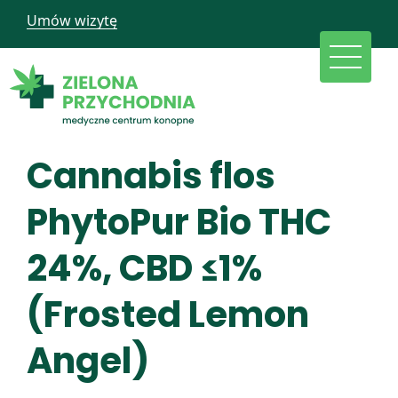
Umów wizytę
Cannabis flos
PhytoPur Bio THC
24%, CBD ≤1%
(Frosted Lemon
Angel)