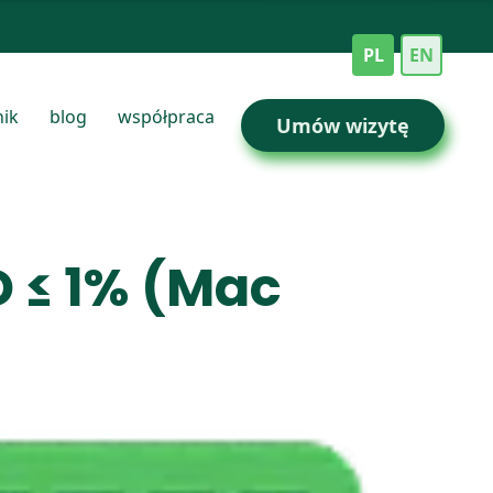
PL
EN
nik
blog
współpraca
Umów wizytę
 ≤ 1% (Mac