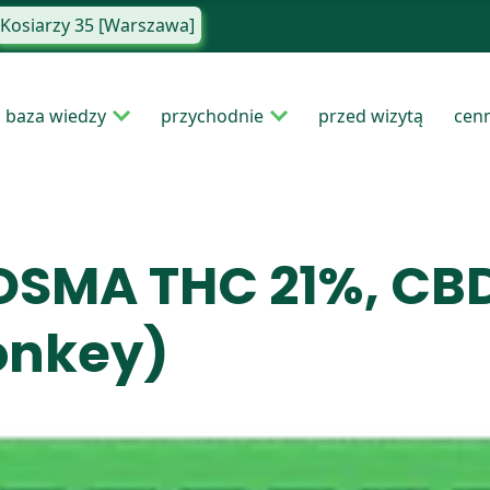
Kosiarzy 35 [Warszawa]
baza wiedzy
przychodnie
przed wizytą
cen
OSMA THC 21%, CBD
onkey)