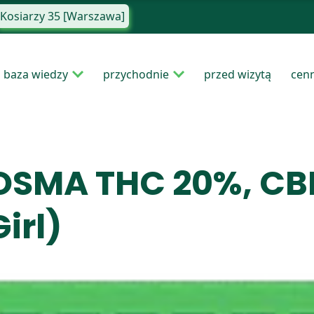
Kosiarzy 35 [Warszawa]
baza wiedzy
przychodnie
przed wizytą
cen
OSMA THC 20%, CBD
irl)