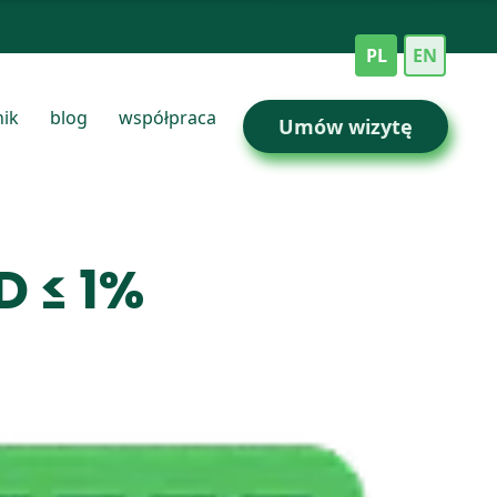
PL
EN
nik
blog
współpraca
Umów wizytę
 ≤ 1%